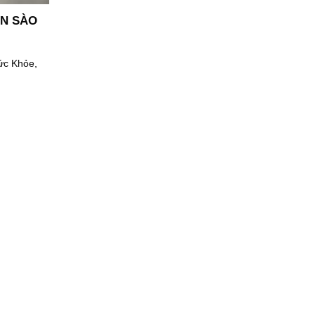
ẾN SÀO
ức Khỏe,