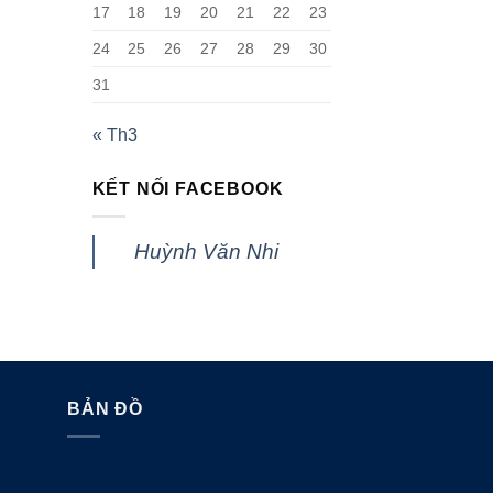
17
18
19
20
21
22
23
24
25
26
27
28
29
30
31
« Th3
KẾT NỐI FACEBOOK
Huỳnh Văn Nhi
BẢN ĐỒ