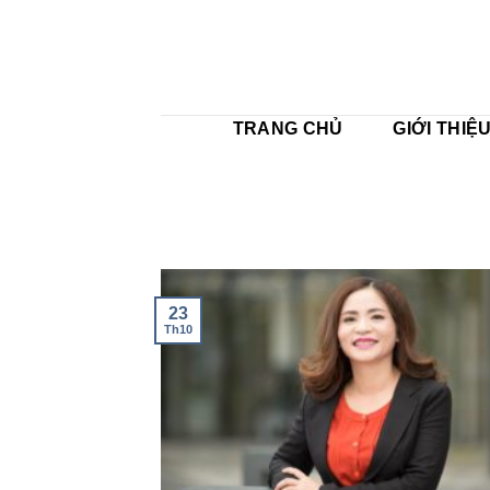
Skip
to
content
TRANG CHỦ
GIỚI THIỆ
23
Th10