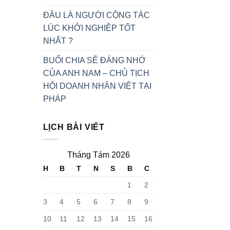
ĐÂU LÀ NGƯỜI CỘNG TÁC
LÚC KHỞI NGHIỆP TỐT
NHẤT ?
BUỔI CHIA SẼ ĐÁNG NHỚ
CỦA ANH NAM – CHỦ TỊCH
HỘI DOANH NHÂN VIỆT TẠI
PHÁP
LỊCH BÀI VIẾT
Tháng Tám 2026
H
B
T
N
S
B
C
1
2
3
4
5
6
7
8
9
10
11
12
13
14
15
16