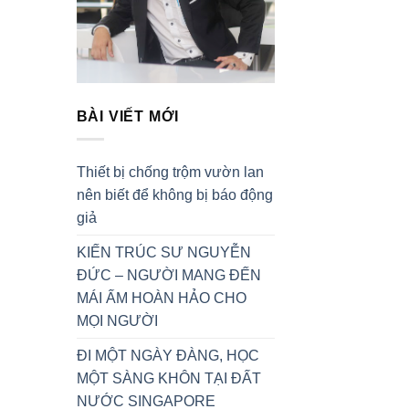
BÀI VIẾT MỚI
Thiết bị chống trộm vườn lan
nên biết để không bị báo động
giả
KIẾN TRÚC SƯ NGUYỄN
ĐỨC – NGƯỜI MANG ĐẾN
MÁI ẤM HOÀN HẢO CHO
MỌI NGƯỜI
ĐI MỘT NGÀY ĐÀNG, HỌC
MỘT SÀNG KHÔN TẠI ĐẤT
NƯỚC SINGAPORE