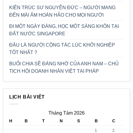
KIẾN TRÚC SƯ NGUYỄN ĐỨC – NGƯỜI MANG
ĐẾN MÁI ẤM HOÀN HẢO CHO MỌI NGƯỜI
ĐI MỘT NGÀY ĐÀNG, HỌC MỘT SÀNG KHÔN TẠI
ĐẤT NƯỚC SINGAPORE
ĐÂU LÀ NGƯỜI CỘNG TÁC LÚC KHỞI NGHIỆP
TỐT NHẤT ?
BUỔI CHIA SẼ ĐÁNG NHỚ CỦA ANH NAM – CHỦ
TỊCH HỘI DOANH NHÂN VIỆT TẠI PHÁP
LỊCH BÀI VIẾT
Tháng Tám 2026
H
B
T
N
S
B
C
1
2