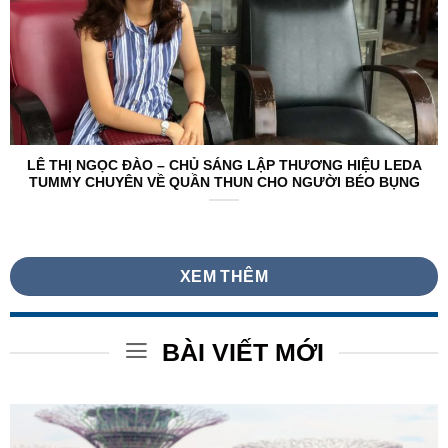
LÊ THỊ NGỌC ĐÀO – CHỦ SÁNG LẬP THƯƠNG HIỆU LEDA
TUMMY CHUYÊN VỀ QUẦN THUN CHO NGƯỜI BÉO BỤNG
XEM THÊM
BÀI VIẾT MỚI