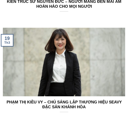
KIẾN TRÚC SƯ NGUYỄN ĐỨC – NGƯỜI MANG ĐẾN MÁI ẤM
HOÀN HẢO CHO MỌI NGƯỜI
19
Th3
PHẠM THỊ KIỀU VY – CHỦ SÁNG LẬP THƯƠNG HIỆU SEAVY
ĐẶC SẢN KHÁNH HÒA