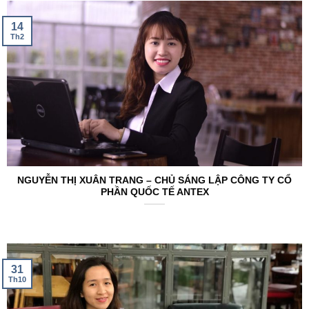
14
Th2
NGUYỄN THỊ XUÂN TRANG – CHỦ SÁNG LẬP CÔNG TY CỔ
PHẦN QUỐC TẾ ANTEX
31
Th10