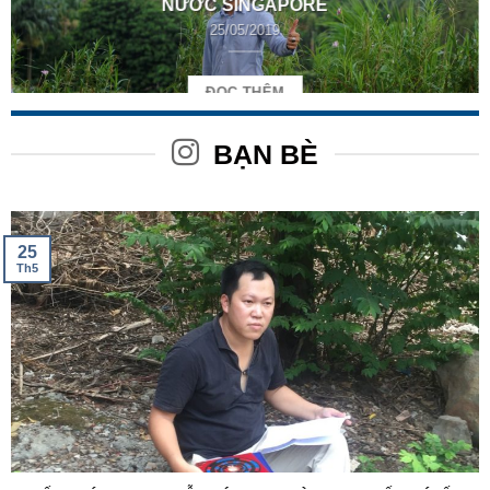
NƯỚC SINGAPORE
25/05/2019
ĐỌC THÊM
BẠN BÈ
25
Th5