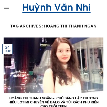
Skip
to
content
TAG ARCHIVES:
HOANG THI THANH NGAN
24
Th10
HOÀNG THỊ THANH NGÂN – CHỦ SÁNG LẬP THƯƠNG
HIỆU LOTIMI CHUYÊN VỀ BALO VÀ TÚI XÁCH PHỤ KIỆN
CHO TUỔI TEEN