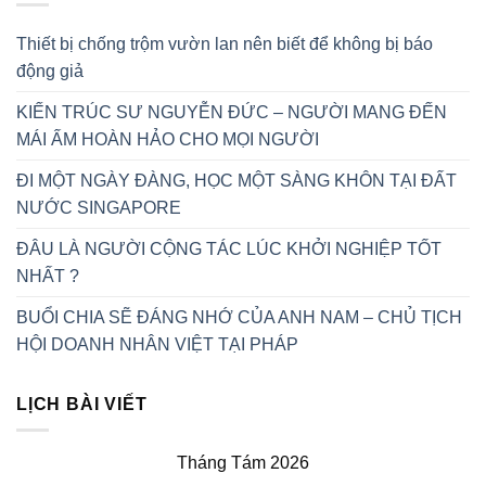
Thiết bị chống trộm vườn lan nên biết để không bị báo
động giả
KIẾN TRÚC SƯ NGUYỄN ĐỨC – NGƯỜI MANG ĐẾN
MÁI ẤM HOÀN HẢO CHO MỌI NGƯỜI
ĐI MỘT NGÀY ĐÀNG, HỌC MỘT SÀNG KHÔN TẠI ĐẤT
NƯỚC SINGAPORE
ĐÂU LÀ NGƯỜI CỘNG TÁC LÚC KHỞI NGHIỆP TỐT
NHẤT ?
BUỔI CHIA SẼ ĐÁNG NHỚ CỦA ANH NAM – CHỦ TỊCH
HỘI DOANH NHÂN VIỆT TẠI PHÁP
LỊCH BÀI VIẾT
Tháng Tám 2026