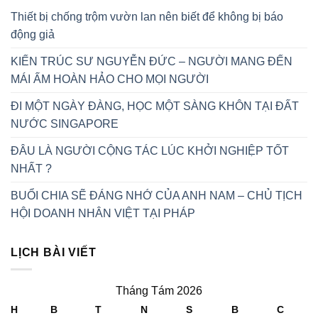
Thiết bị chống trộm vườn lan nên biết để không bị báo
động giả
KIẾN TRÚC SƯ NGUYỄN ĐỨC – NGƯỜI MANG ĐẾN
MÁI ẤM HOÀN HẢO CHO MỌI NGƯỜI
ĐI MỘT NGÀY ĐÀNG, HỌC MỘT SÀNG KHÔN TẠI ĐẤT
NƯỚC SINGAPORE
ĐÂU LÀ NGƯỜI CỘNG TÁC LÚC KHỞI NGHIỆP TỐT
NHẤT ?
BUỔI CHIA SẼ ĐÁNG NHỚ CỦA ANH NAM – CHỦ TỊCH
HỘI DOANH NHÂN VIỆT TẠI PHÁP
LỊCH BÀI VIẾT
Tháng Tám 2026
H
B
T
N
S
B
C