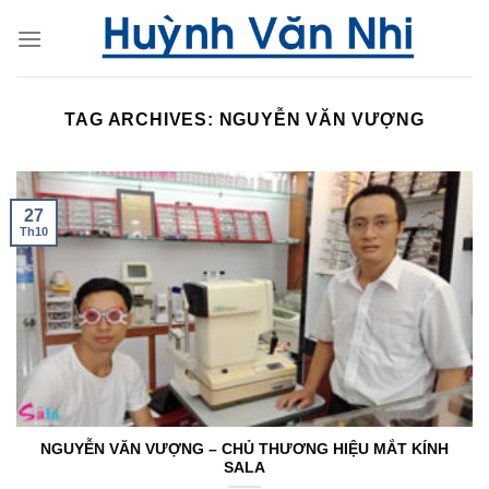
Skip
to
content
TAG ARCHIVES:
NGUYỄN VĂN VƯỢNG
27
Th10
NGUYỄN VĂN VƯỢNG – CHỦ THƯƠNG HIỆU MẮT KÍNH
SALA