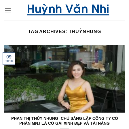
Skip
to
content
TAG ARCHIVES:
THUỲNHUNG
09
Th10
PHAN THỊ THÙY NHUNG -CHỦ SÁNG LẬP CÔNG TY CỔ
PHẦN MNJ LÀ CÔ GÁI XINH ĐẸP VÀ TÀI NĂNG