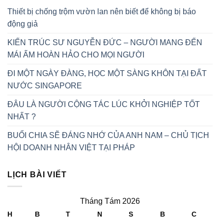
Thiết bị chống trộm vườn lan nên biết để không bị báo
động giả
KIẾN TRÚC SƯ NGUYỄN ĐỨC – NGƯỜI MANG ĐẾN
MÁI ẤM HOÀN HẢO CHO MỌI NGƯỜI
ĐI MỘT NGÀY ĐÀNG, HỌC MỘT SÀNG KHÔN TẠI ĐẤT
NƯỚC SINGAPORE
ĐÂU LÀ NGƯỜI CỘNG TÁC LÚC KHỞI NGHIỆP TỐT
NHẤT ?
BUỔI CHIA SẼ ĐÁNG NHỚ CỦA ANH NAM – CHỦ TỊCH
HỘI DOANH NHÂN VIỆT TẠI PHÁP
LỊCH BÀI VIẾT
Tháng Tám 2026
H
B
T
N
S
B
C