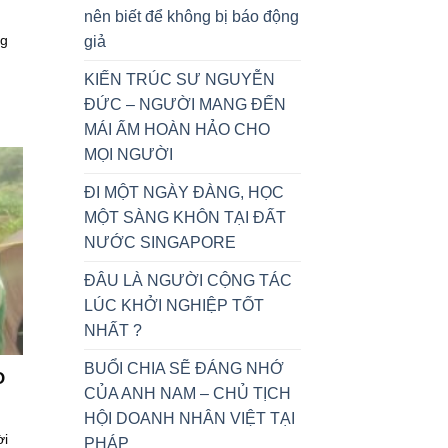
nên biết để không bị báo động
ng
giả
KIẾN TRÚC SƯ NGUYỄN
ĐỨC – NGƯỜI MANG ĐẾN
MÁI ẤM HOÀN HẢO CHO
MỌI NGƯỜI
ĐI MỘT NGÀY ĐÀNG, HỌC
MỘT SÀNG KHÔN TẠI ĐẤT
NƯỚC SINGAPORE
ĐÂU LÀ NGƯỜI CỘNG TÁC
LÚC KHỞI NGHIỆP TỐT
NHẤT ?
BUỔI CHIA SẼ ĐÁNG NHỚ
O
CỦA ANH NAM – CHỦ TỊCH
HỘI DOANH NHÂN VIỆT TẠI
ời
PHÁP