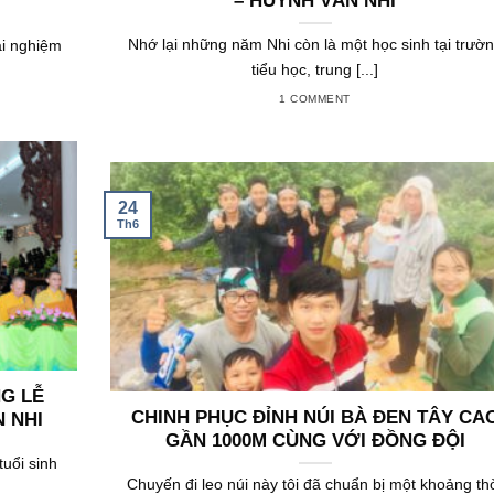
– HUỲNH VĂN NHI
Nhớ lại những năm Nhi còn là một học sinh tại trườ
ải nghiệm
tiểu học, trung [...]
1 COMMENT
24
Th6
G LỄ
CHINH PHỤC ĐỈNH NÚI BÀ ĐEN TÂY CA
N NHI
GẦN 1000M CÙNG VỚI ĐỒNG ĐỘI
uổi sinh
Chuyến đi leo núi này tôi đã chuẩn bị một khoảng th