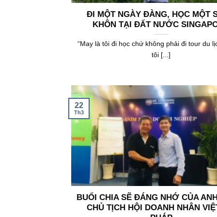
ĐI MỘT NGÀY ĐÀNG, HỌC MỘT 
KHÔN TẠI ĐẤT NƯỚC SINGAP
“May là tôi đi học chứ không phải đi tour du l
tôi [...]
22
Th3
BUỔI CHIA SẼ ĐÁNG NHỚ CỦA ANH
CHỦ TỊCH HỘI DOANH NHÂN VIỆ