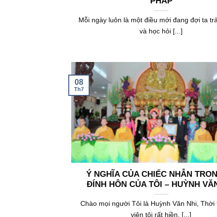
PHÁP
Mỗi ngày luôn là một điều mới đang đợi ta tr
và học hỏi [...]
08
Th7
Ý NGHĨA CỦA CHIẾC NHẪN TRON
ĐÍNH HÔN CỦA TÔI – HUỲNH VĂ
Chào mọi người Tôi là Huỳnh Văn Nhi, Thời t
viên tôi rất hiền, [...]