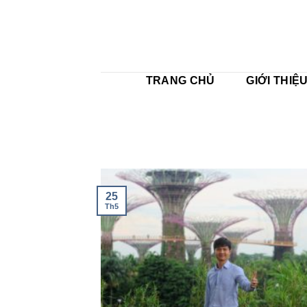
Skip
to
content
TRANG CHỦ
GIỚI THIỆ
25
Th5