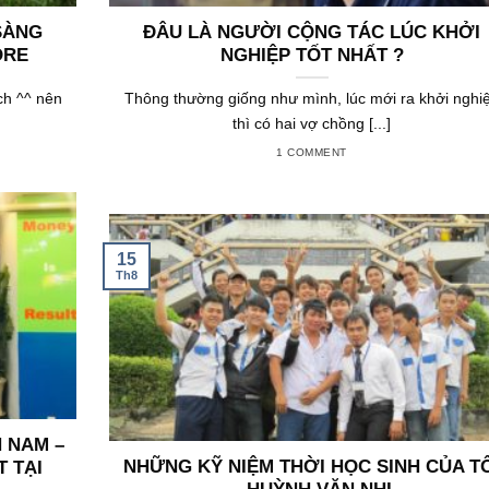
SÀNG
ĐÂU LÀ NGƯỜI CỘNG TÁC LÚC KHỞI
ORE
NGHIỆP TỐT NHẤT ?
ịch ^^ nên
Thông thường giống như mình, lúc mới ra khởi nghi
thì có hai vợ chồng [...]
1 COMMENT
15
Th8
 NAM –
NHỮNG KỸ NIỆM THỜI HỌC SINH CỦA T
T TẠI