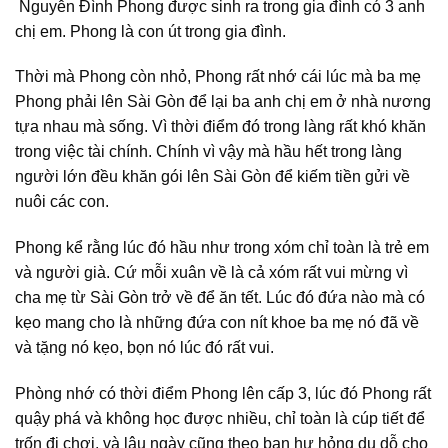
Nguyễn Đình Phong được sinh ra trong gia đình có 3 anh
chị em. Phong là con út trong gia đình.
Thời mà Phong còn nhỏ, Phong rất nhớ cái lúc mà ba mẹ
Phong phải lên Sài Gòn để lại ba anh chị em ở nhà nương
tựa nhau mà sống. Vì thời điểm đó trong làng rất khó khăn
trong việc tài chính. Chính vì vậy mà hầu hết trong làng
người lớn đều khăn gói lên Sài Gòn để kiếm tiền gửi về
nuôi các con.
Phong kể rằng lúc đó hầu như trong xóm chỉ toàn là trẻ em
và người già. Cứ mỗi xuân về là cả xóm rất vui mừng vì
cha mẹ từ Sài Gòn trở về để ăn tết. Lúc đó đứa nào mà có
kẹo mang cho là những đứa con nít khoe ba mẹ nó đã về
và tặng nó kẹo, bọn nó lúc đó rất vui.
Phòng nhớ có thời điểm Phong lên cấp 3, lúc đó Phong rất
quậy phá và không học được nhiều, chỉ toàn là cúp tiết để
trốn đi chơi, và lâu ngày cũng theo bạn hư hỏng dụ dỗ cho