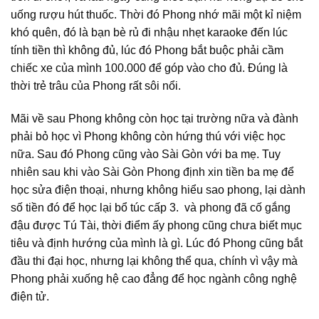
uống rượu hút thuốc. Thời đó Phong nhớ mãi một kỉ niệm
khó quên, đó là bạn bè rủ đi nhậu nhẹt karaoke đến lúc
tính tiền thì không đủ, lúc đó Phong bắt buộc phải cầm
chiếc xe của mình 100.000 để góp vào cho đủ. Đúng là
thời trẻ trâu của Phong rất sôi nổi.
Mãi về sau Phong không còn học tại trường nữa và đành
phải bỏ học vì Phong không còn hứng thú với việc học
nữa. Sau đó Phong cũng vào Sài Gòn với ba mẹ. Tuy
nhiên sau khi vào Sài Gòn Phong định xin tiền ba mẹ để
học sửa điện thoại, nhưng không hiểu sao phong, lại dành
số tiền đó để học lại bổ túc cấp 3. và phong đã cố gắng
đậu được Tú Tài, thời điểm ấy phong cũng chưa biết mục
tiêu và định hướng của mình là gì. Lúc đó Phong cũng bắt
đầu thi đại học, nhưng lại không thể qua, chính vì vậy mà
Phong phải xuống hệ cao đẳng để học ngành công nghệ
điện tử.