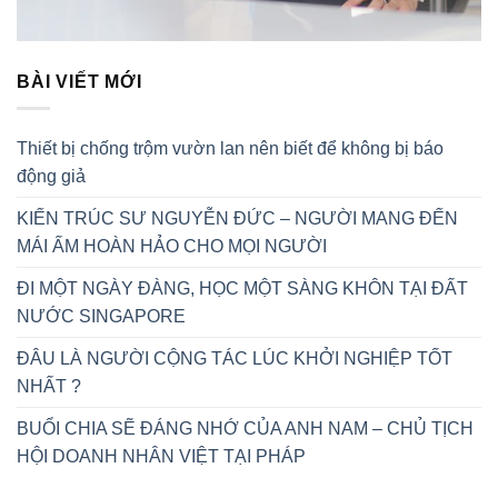
BÀI VIẾT MỚI
Thiết bị chống trộm vườn lan nên biết để không bị báo
động giả
KIẾN TRÚC SƯ NGUYỄN ĐỨC – NGƯỜI MANG ĐẾN
MÁI ẤM HOÀN HẢO CHO MỌI NGƯỜI
ĐI MỘT NGÀY ĐÀNG, HỌC MỘT SÀNG KHÔN TẠI ĐẤT
NƯỚC SINGAPORE
ĐÂU LÀ NGƯỜI CỘNG TÁC LÚC KHỞI NGHIỆP TỐT
NHẤT ?
BUỔI CHIA SẼ ĐÁNG NHỚ CỦA ANH NAM – CHỦ TỊCH
HỘI DOANH NHÂN VIỆT TẠI PHÁP