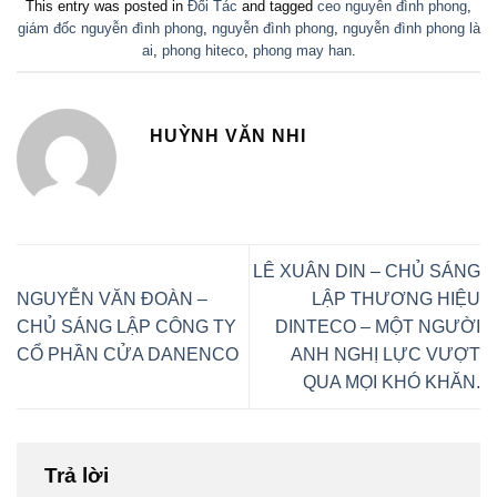
This entry was posted in
Đối Tác
and tagged
ceo nguyễn đình phong
,
giám đốc nguyễn đình phong
,
nguyễn đình phong
,
nguyễn đình phong là
ai
,
phong hiteco
,
phong may han
.
HUỲNH VĂN NHI
LÊ XUÂN DIN – CHỦ SÁNG
NGUYỄN VĂN ĐOÀN –
LẬP THƯƠNG HIỆU
CHỦ SÁNG LẬP CÔNG TY
DINTECO – MỘT NGƯỜI
CỔ PHẦN CỬA DANENCO
ANH NGHỊ LỰC VƯỢT
QUA MỌI KHÓ KHĂN.
Trả lời