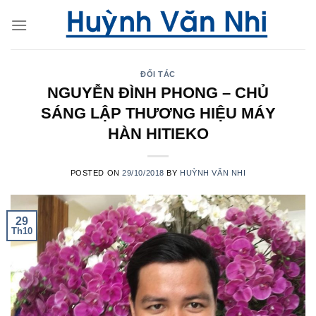
Skip
to
content
ĐỐI TÁC
NGUYỄN ĐÌNH PHONG – CHỦ
SÁNG LẬP THƯƠNG HIỆU MÁY
HÀN HITIEKO
POSTED ON
29/10/2018
BY
HUỲNH VĂN NHI
29
Th10