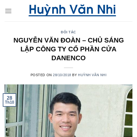
Skip
to
content
ĐỐI TÁC
NGUYỄN VĂN ĐOÀN – CHỦ SÁNG
LẬP CÔNG TY CỔ PHẦN CỬA
DANENCO
POSTED ON
28/10/2018
BY
HUỲNH VĂN NHI
28
Th10