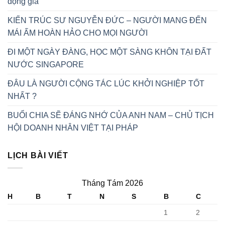
động giả
KIẾN TRÚC SƯ NGUYỄN ĐỨC – NGƯỜI MANG ĐẾN
MÁI ẤM HOÀN HẢO CHO MỌI NGƯỜI
ĐI MỘT NGÀY ĐÀNG, HỌC MỘT SÀNG KHÔN TẠI ĐẤT
NƯỚC SINGAPORE
ĐÂU LÀ NGƯỜI CỘNG TÁC LÚC KHỞI NGHIỆP TỐT
NHẤT ?
BUỔI CHIA SẼ ĐÁNG NHỚ CỦA ANH NAM – CHỦ TỊCH
HỘI DOANH NHÂN VIỆT TẠI PHÁP
LỊCH BÀI VIẾT
Tháng Tám 2026
H
B
T
N
S
B
C
1
2