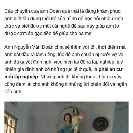
Câu chuyện của anh Đoàn quả thật là đáng khâm phục,
anh biết tận dụng tuổi trẻ của mình để học hỏi nhiều kiến
thức và biết được một cái nghề để sau này giúp anh lo
được cơm áo gạo tiền để giúp cho ba mẹ.
Anh Nguyễn Văn Đoàn chia sẻ thêm với tôi, thời điểm mà
anh bắt đầu ra làm riêng, lúc đó anh chuẩn bị cưới vợ và
anh đã quyết định nghỉ việc hiện tại để ra lập nghiệp, tuy
nhiên gia đình anh có những tục lệ ở quê, là
phải an cư
mới lập nghiệp
. Nhưng anh thì không theo chính vì vậy
cũng đem lại cho anh không ít những lời phản đối và ngăn
cản anh.